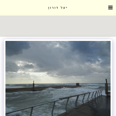
יעל דורון